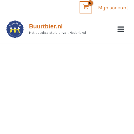
Ga
Mijn account
naar
de
Buurtbier.nl
inhoud
Het speciaalste bier van Nederland