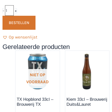
33cl
-
-
+
Bierbrouwerij
BESTELLEN
De
Magistraat
Op wensenlijst
aantal
Gerelateerde producten
NIET OP
VOORRAAD
TX Hopblond 33cl –
Kiem 33cl – Brouwerij
Brouwerij TX
Duits&Lauret