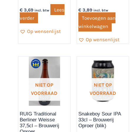
Lees
€
3,69
€
3,89
incl. btw
incl. btw
verder
Toevoegen aan
winkelwagen
Op wensenlijst
Op wensenlijst
NIET OP
NIET OP
VOORRAAD
VOORRAAD
RUIG Traditional
Snakeboy Sour IPA
Berliner Weisse
33cl – Brouwerij
37,5cl – Brouwerij
Oproer (blik)
Oproer