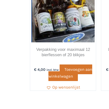
Verpakking voor maximaal 12
bierflessen of 20 blikjes
Toevoegen aan
€
4,00
€
incl. btw
winkelwagen
Op wensenlijst