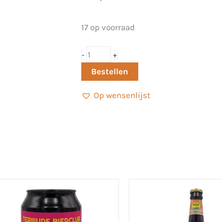
Sloopkogel
17 op voorraad
Quadrupel
33cl
-
+
-
Bestellen
Brouwerij
Op wensenlijst
De
Lepelaer
aantal