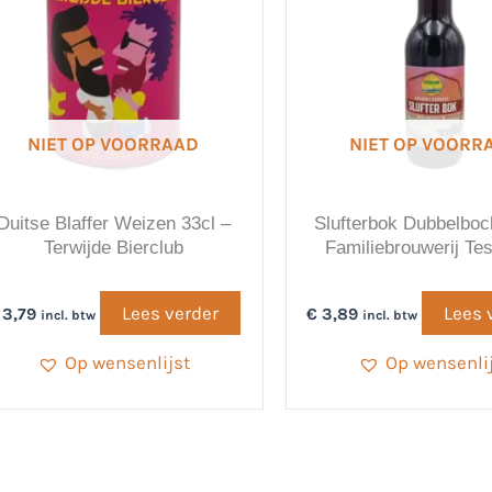
NIET OP VOORRAAD
NIET OP VOORR
Duitse Blaffer Weizen 33cl –
Slufterbok Dubbelboc
Terwijde Bierclub
Familiebrouwerij Te
Lees verder
Lees 
3,79
€
3,89
incl. btw
incl. btw
Op wensenlijst
Op wensenli