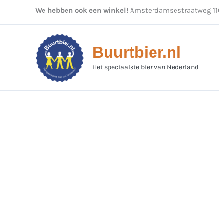
Ga
We hebben ook een winkel!
Amsterdamsestraatweg 116
naar
de
inhoud
Buurtbier.nl
Het speciaalste bier van Nederland