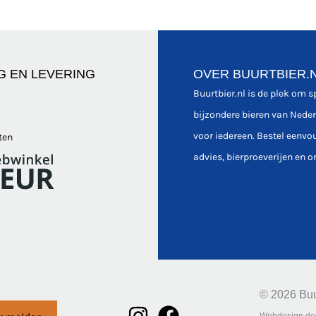
G EN LEVERING
OVER BUURTBIER.
Buurtbier.nl is de plek om 
bijzondere bieren van Nede
voor iedereen. Bestel eenvo
ten
advies, bierproeverijen en o
© 2026 Buu