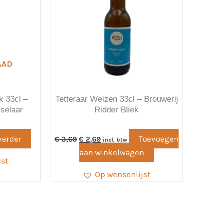
AAD
k 33cl –
Tetteraar Weizen 33cl – Brouwerij
sselaar
Ridder Bliek
verder
Toevoegen
€
3,69
€
2,69
incl. btw
aan winkelwagen
jst
Op wensenlijst