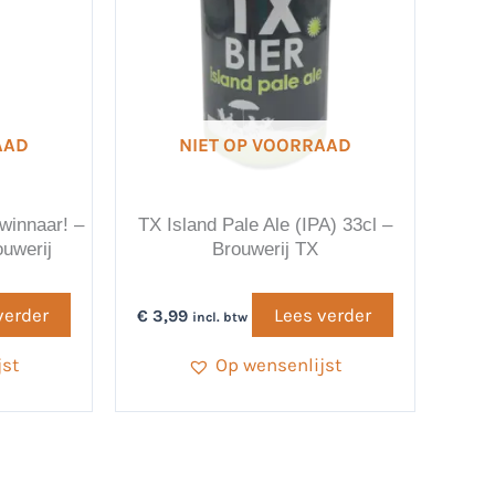
AAD
NIET OP VOORRAAD
swinnaar! –
TX Island Pale Ale (IPA) 33cl –
ouwerij
Brouwerij TX
verder
Lees verder
€
3,99
incl. btw
jst
Op wensenlijst