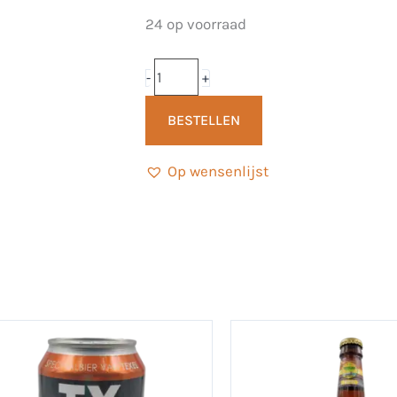
Smakkerd
24 op voorraad
Stout
33cl
-
+
-
BESTELLEN
Breugem
Bier
Op wensenlijst
aantal