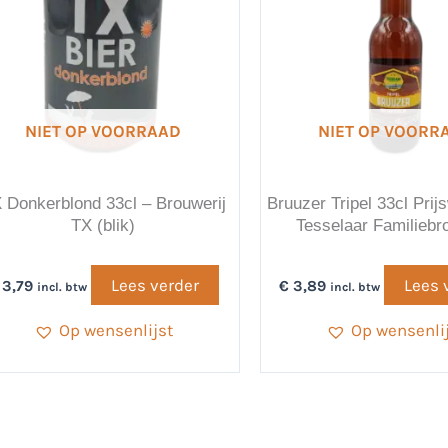
NIET OP VOORRAAD
NIET OP VOORR
 Donkerblond 33cl – Brouwerij
Bruuzer Tripel 33cl Prij
TX (blik)
Tesselaar Familiebr
Lees verder
Lees 
3,79
€
3,89
incl. btw
incl. btw
Op wensenlijst
Op wensenli