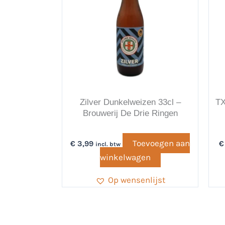
Zilver Dunkelweizen 33cl –
TX
Brouwerij De Drie Ringen
Toevoegen aan
€
3,99
€
incl. btw
winkelwagen
Op wensenlijst