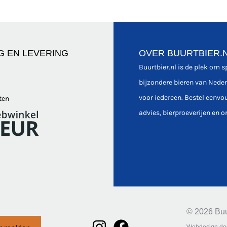
G EN LEVERING
OVER BUURTBIER.
Buurtbier.nl is de plek om 
bijzondere bieren van Nede
voor iedereen. Bestel eenvo
ten
advies, bierproeverijen en o
© 2026 Buu