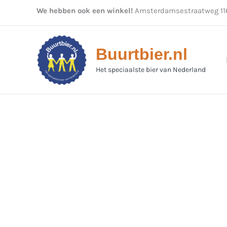
Ga
We hebben ook een winkel!
Amsterdamsestraatweg 116
naar
de
inhoud
Buurtbier.nl
Het speciaalste bier van Nederland