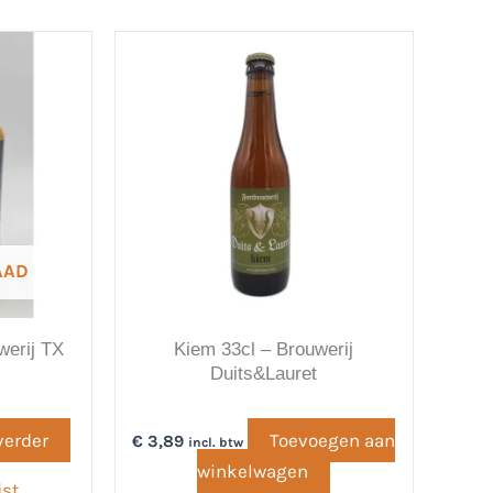
AAD
werij TX
Kiem 33cl – Brouwerij
Duits&Lauret
verder
Toevoegen aan
€
3,89
incl. btw
winkelwagen
jst