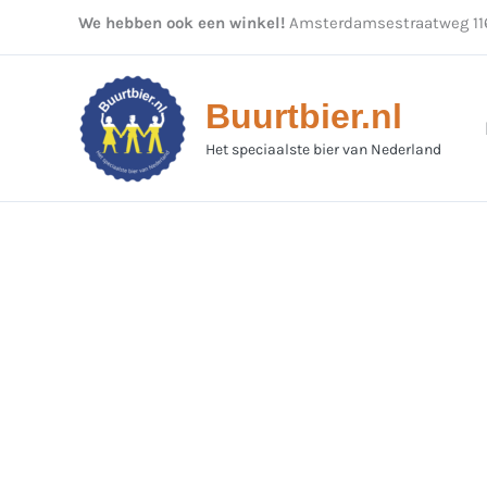
Ga
We hebben ook een winkel!
Amsterdamsestraatweg 116
naar
de
inhoud
Buurtbier.nl
Het speciaalste bier van Nederland