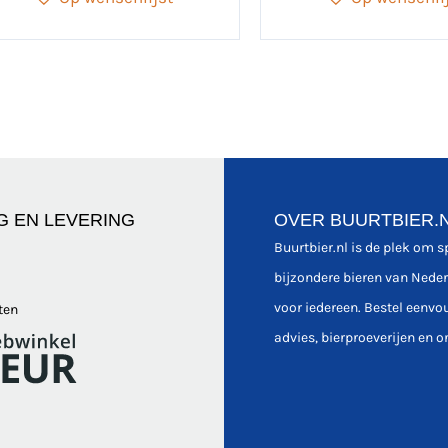
G EN LEVERING
OVER BUURTBIER.
Buurtbier.nl is de plek om 
bijzondere bieren van Nede
voor iedereen. Bestel eenvo
ten
advies, bierproeverijen en o