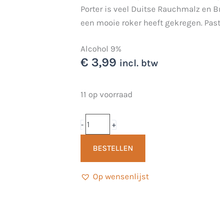
Porter is veel Duitse Rauchmalz en Br
een mooie roker heeft gekregen. Past 
Alcohol 9%
€
3,99
incl. btw
Imperial
11 op voorraad
Smoked
Porter
-
+
33cl
BESTELLEN
-
Martinus
Op wensenlijst
Brouwerij
aantal