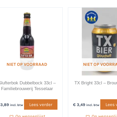
NIET OP VOORRAAD
NIET OP VOORR
Slufterbok Dubbelbock 33cl –
TX Bright 33cl – Brou
Familiebrouwerij Tesselaar
Lees verder
Lees 
3,89
€
3,49
incl. btw
incl. btw
Op wensenlijst
Op wensenli