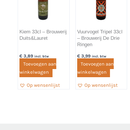
Kiem 33cl – Brouwerij
Vuurvogel Tripel 33cl
Duits&Lauret
– Brouwerij De Drie
Ringen
€
3,89
€
3,99
incl. btw
incl. btw
Toevoegen aan
Toevoegen aan
winkelwagen
winkelwagen
Op wensenlijst
Op wensenlijst