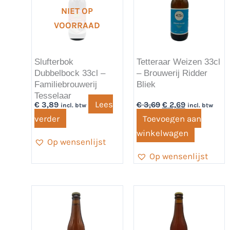
NIET OP
VOORRAAD
Slufterbok
Tetteraar Weizen 33cl
Dubbelbock 33cl –
– Brouwerij Ridder
Familiebrouwerij
Bliek
Tesselaar
Lees
€
3,89
€
3,69
€
2,69
incl. btw
incl. btw
verder
Toevoegen aan
winkelwagen
Op wensenlijst
Op wensenlijst