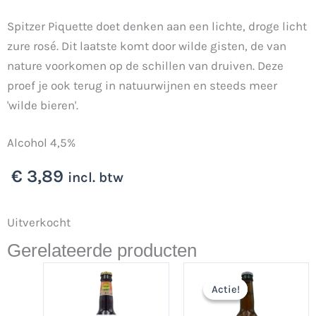
Spitzer Piquette doet denken aan een lichte, droge licht
zure rosé. Dit laatste komt door wilde gisten, de van
nature voorkomen op de schillen van druiven. Deze
proef je ook terug in natuurwijnen en steeds meer
'wilde bieren'.
Alcohol 4,5%
€
3,89
incl. btw
Uitverkocht
Gerelateerde producten
Oorspronkelijke
Huidige
prijs
prijs
Actie!
Actie!
was:
is:
€ 3,69.
€ 2,69.