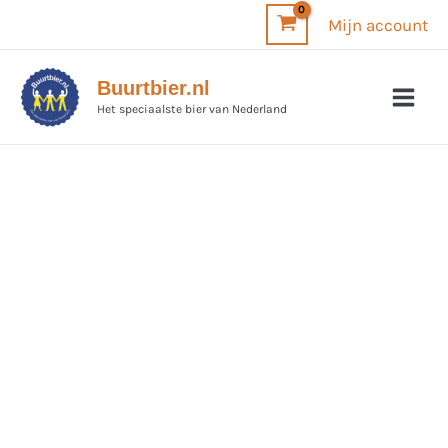
Ga
Mijn account
naar
de
Buurtbier.nl
inhoud
Het speciaalste bier van Nederland