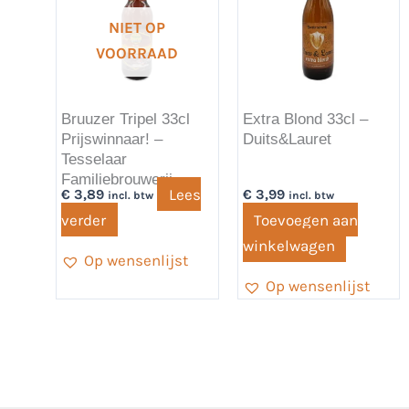
NIET OP
VOORRAAD
Bruuzer Tripel 33cl
Extra Blond 33cl –
Prijswinnaar! –
Duits&Lauret
Tesselaar
Familiebrouwerij
Lees
€
3,89
€
3,99
incl. btw
incl. btw
verder
Toevoegen aan
winkelwagen
Op wensenlijst
Op wensenlijst