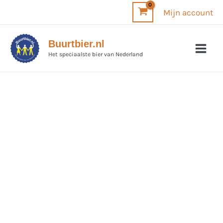
Ga
Mijn account
naar
de
Buurtbier.nl
inhoud
Het speciaalste bier van Nederland