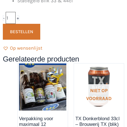
Statiegeld Blik 33 & 44cl
-
Terwijde
Bierclub
-
+
aantal
BESTELLEN
Op wensenlijst
Gerelateerde producten
NIET OP
VOORRAAD
Verpakking voor
TX Donkerblond 33cl
maximaal 12
– Brouwerij TX (blik)