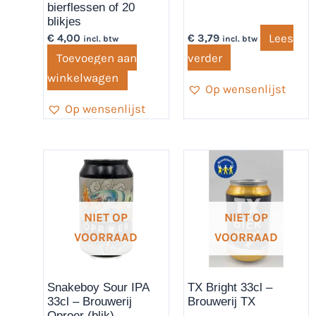
bierflessen of 20
blikjes
Lees
€
4,00
€
3,79
incl. btw
incl. btw
Toevoegen aan
verder
winkelwagen
Op wensenlijst
Op wensenlijst
NIET OP
NIET OP
VOORRAAD
VOORRAAD
Snakeboy Sour IPA
TX Bright 33cl –
33cl – Brouwerij
Brouwerij TX
Oproer (blik)