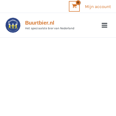
Ga
Mijn account
naar
de
Buurtbier.nl
inhoud
Het speciaalste bier van Nederland