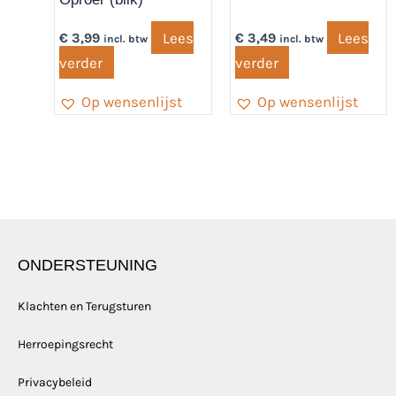
Lees
Lees
€
3,99
€
3,49
incl. btw
incl. btw
verder
verder
Op wensenlijst
Op wensenlijst
ONDERSTEUNING
Klachten en Terugsturen
Herroepingsrecht
Privacybeleid