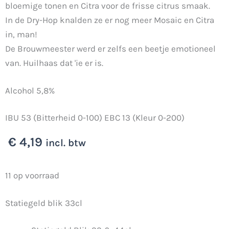
bloemige tonen en Citra voor de frisse citrus smaak.
In de Dry-Hop knalden ze er nog meer Mosaic en Citra
in, man!
De Brouwmeester werd er zelfs een beetje emotioneel
van. Huilhaas dat 'ie er is.
Alcohol 5,8%
IBU 53 (Bitterheid 0-100) EBC 13 (Kleur 0-200)
€
4,19
incl. btw
Superhaas
11 op voorraad
Cold
Statiegeld blik 33cl
IPA
33cl