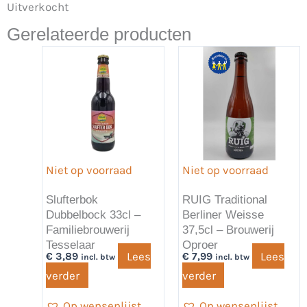
Uitverkocht
Gerelateerde producten
Niet op voorraad
Niet op voorraad
Slufterbok
RUIG Traditional
Dubbelbock 33cl –
Berliner Weisse
Familiebrouwerij
37,5cl – Brouwerij
Tesselaar
Oproer
Lees
Lees
€
3,89
€
7,99
incl. btw
incl. btw
verder
verder
Op wensenlijst
Op wensenlijst