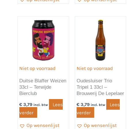
Niet op voorraad
Niet op voorraad
Duitse Blaffer Weizen
Oudesluiser Trio
33cl – Terwijde
Tripel 1 33cl –
Bierclub
Brouwerij De Lepelaer
Lees
Lees
€
3,79
€
3,79
incl. btw
incl. btw
verder
verder
Op wensenlijst
Op wensenlijst