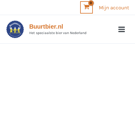
Ga
Mijn account
naar
de
Buurtbier.nl
inhoud
Het speciaalste bier van Nederland