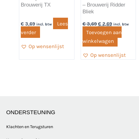
Brouwerij TX
– Brouwerij Ridder
Bliek
Lees
€
3,69
€
3,69
€
2,69
incl. btw
incl. btw
verder
Toevoegen aan
winkelwagen
Op wensenlijst
Op wensenlijst
ONDERSTEUNING
Klachten en Terugsturen