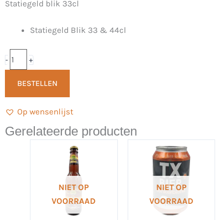
Statiegeld blik 33cl
Tripel
33cl
Statiegeld Blik 33 & 44cl
-
Terwijde
Bierclub
-
+
aantal
BESTELLEN
Op wensenlijst
Gerelateerde producten
NIET OP
NIET OP
VOORRAAD
VOORRAAD