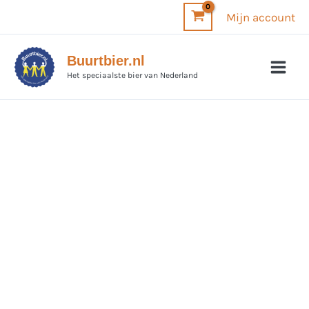
Ga
Mijn account
naar
de
Buurtbier.nl
inhoud
Het speciaalste bier van Nederland