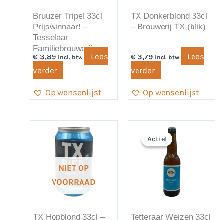
Bruuzer Tripel 33cl
TX Donkerblond 33cl
Prijswinnaar! –
– Brouwerij TX (blik)
Tesselaar
Familiebrouwerij
Lees
Lees
€
3,89
€
3,79
incl. btw
incl. btw
verder
verder
Op wensenlijst
Op wensenlijst
Oorspronkelijke
Huidige
prijs
prijs
Actie!
Actie!
was:
is:
€ 3,69.
€ 2,69.
NIET OP
VOORRAAD
TX Hopblond 33cl –
Tetteraar Weizen 33cl