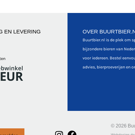
G EN LEVERING
OVER BUURTBIER.
Buurtbier.nl is de plek om 
bijzondere bieren van Nede
voor iedereen. Bestel eenvo
ten
advies, bierproeverijen en o
© 2026 Buu