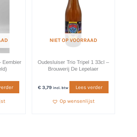
AAD
NIET OP VOORRAAD
– Eembier
Oudesluiser Trio Tripel 1 33cl –
eld)
Brouwerij De Lepelaer
verder
Lees verder
€
3,79
incl. btw
jst
Op wensenlijst