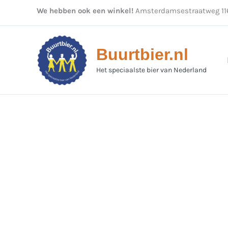
Ga
We hebben ook een winkel!
Amsterdamsestraatweg 116
naar
de
inhoud
Buurtbier.nl
Het speciaalste bier van Nederland