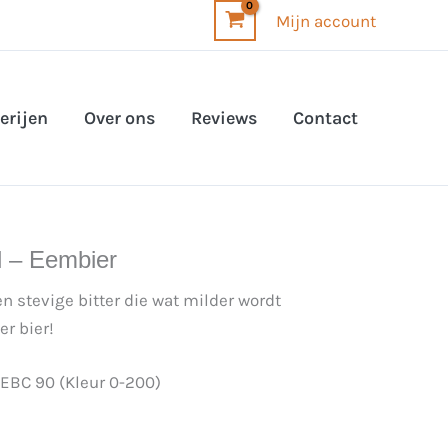
Mijn account
erijen
Over ons
Reviews
Contact
l – Eembier
en stevige bitter die wat milder wordt
r bier!
 EBC 90 (Kleur 0-200)