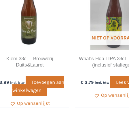
NIET OP VOORR
Kiem 33cl – Brouwerij
What’s Hop TIPA 33cl 
Duits&Lauret
(inclusief statieg
Toevoegen aan
Lees 
3,89
€
3,79
incl. btw
incl. btw
winkelwagen
Op wensenli
Op wensenlijst