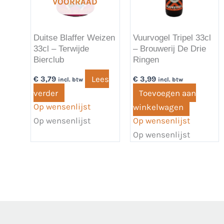
VOORRAAD
Duitse Blaffer Weizen
Vuurvogel Tripel 33cl
33cl – Terwijde
– Brouwerij De Drie
Bierclub
Ringen
Lees
€
3,79
€
3,99
incl. btw
incl. btw
verder
Toevoegen aan
Op wensenlijst
winkelwagen
Op wensenlijst
Op wensenlijst
Op wensenlijst