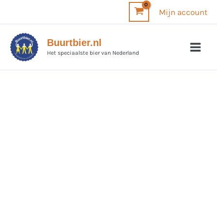
Ga
Mijn account
naar
de
Buurtbier.nl
inhoud
Het speciaalste bier van Nederland