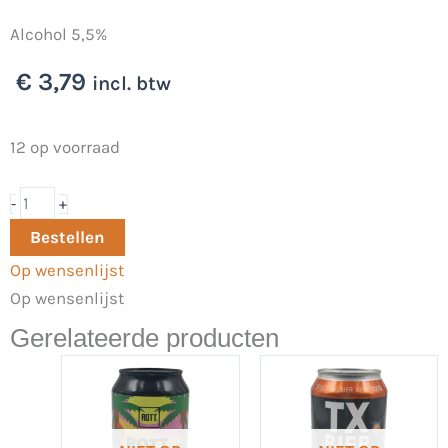
Alcohol 5,5%
€
3,79
incl. btw
Trajectum
12 op voorraad
Weizen
33cl
-
+
-
Bestellen
Brouwerij'74
Op wensenlijst
aantal
Op wensenlijst
Gerelateerde producten