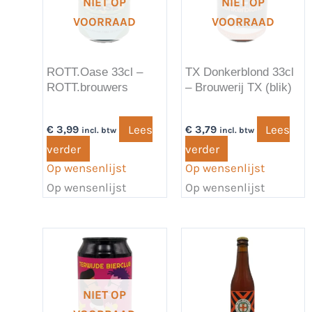
NIET OP
NIET OP
VOORRAAD
VOORRAAD
ROTT.Oase 33cl –
TX Donkerblond 33cl
ROTT.brouwers
– Brouwerij TX (blik)
Lees
Lees
€
3,99
€
3,79
incl. btw
incl. btw
verder
verder
Op wensenlijst
Op wensenlijst
Op wensenlijst
Op wensenlijst
NIET OP