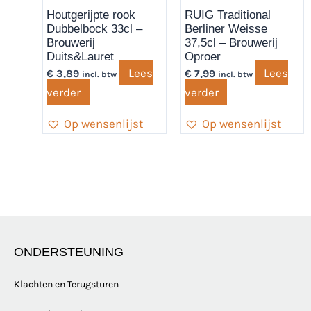
Houtgerijpte rook
RUIG Traditional
Dubbelbock 33cl –
Berliner Weisse
Brouwerij
37,5cl – Brouwerij
Duits&Lauret
Oproer
Lees
Lees
€
3,89
€
7,99
incl. btw
incl. btw
verder
verder
Op wensenlijst
Op wensenlijst
ONDERSTEUNING
Klachten en Terugsturen