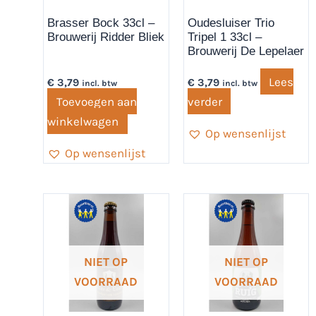
Brasser Bock 33cl –
Oudesluiser Trio
Brouwerij Ridder Bliek
Tripel 1 33cl –
Brouwerij De Lepelaer
Lees
€
3,79
€
3,79
incl. btw
incl. btw
Toevoegen aan
verder
winkelwagen
Op wensenlijst
Op wensenlijst
NIET OP
NIET OP
VOORRAAD
VOORRAAD