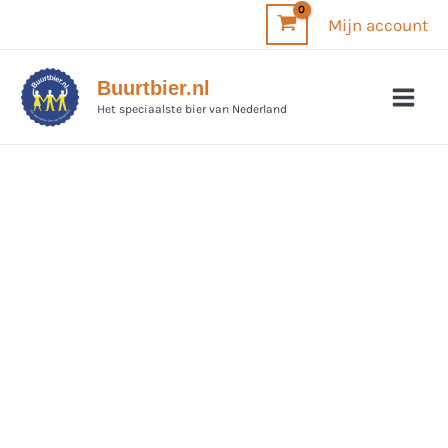
Ga
Mijn account
naar
de
Buurtbier.nl
inhoud
Het speciaalste bier van Nederland