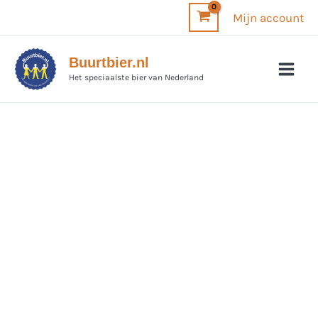
Ga
Mijn account
naar
de
Buurtbier.nl
inhoud
Het speciaalste bier van Nederland