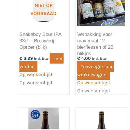
NIET OP
VOORRAAD
Snakeboy Sour IPA
Verpakking voor
33cl – Brouwerij
maximaal 12
Oproer (blik)
bierflessen of 20
blikjes
Lees
€
3,99
€
4,00
incl. btw
incl. btw
verder
Toevoegen aan
Op wensenlijst
winkelwagen
Op wensenlijst
Op wensenlijst
Op wensenlijst