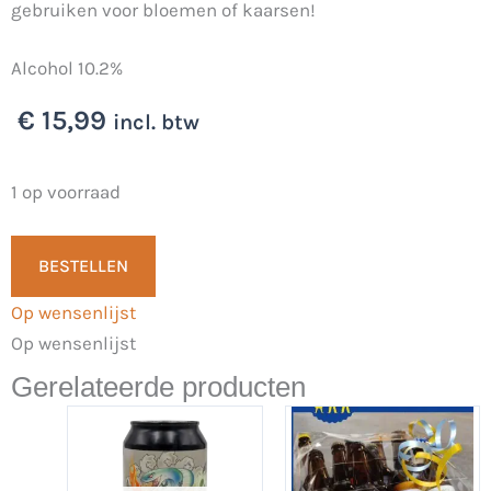
gebruiken voor bloemen of kaarsen!
Alcohol 10.2%
€
15,99
incl. btw
TX
1 op voorraad
Tripel
Brut
BESTELLEN
White
Op wensenlijst
Wine
Op wensenlijst
0.5L
-
Gerelateerde producten
Brouwerij
TX
aantal