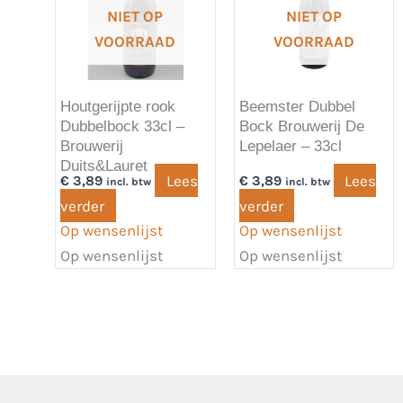
NIET OP
NIET OP
VOORRAAD
VOORRAAD
Houtgerijpte rook
Beemster Dubbel
Dubbelbock 33cl –
Bock Brouwerij De
Brouwerij
Lepelaer – 33cl
Duits&Lauret
Lees
Lees
€
3,89
€
3,89
incl. btw
incl. btw
verder
verder
Op wensenlijst
Op wensenlijst
Op wensenlijst
Op wensenlijst