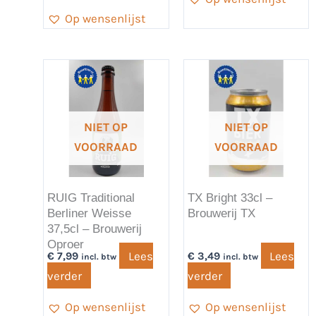
Op wensenlijst
NIET OP
NIET OP
VOORRAAD
VOORRAAD
RUIG Traditional
TX Bright 33cl –
Berliner Weisse
Brouwerij TX
37,5cl – Brouwerij
Oproer
Lees
Lees
€
7,99
€
3,49
incl. btw
incl. btw
verder
verder
Op wensenlijst
Op wensenlijst