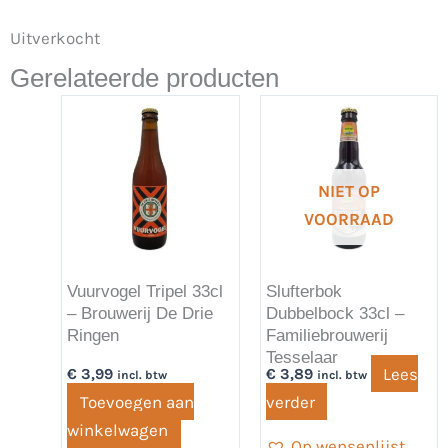
Uitverkocht
Gerelateerde producten
NIET OP
VOORRAAD
Vuurvogel Tripel 33cl
Slufterbok
– Brouwerij De Drie
Dubbelbock 33cl –
Ringen
Familiebrouwerij
Tesselaar
Lees
€
3,99
€
3,89
incl. btw
incl. btw
Toevoegen aan
verder
winkelwagen
Op wensenlijst