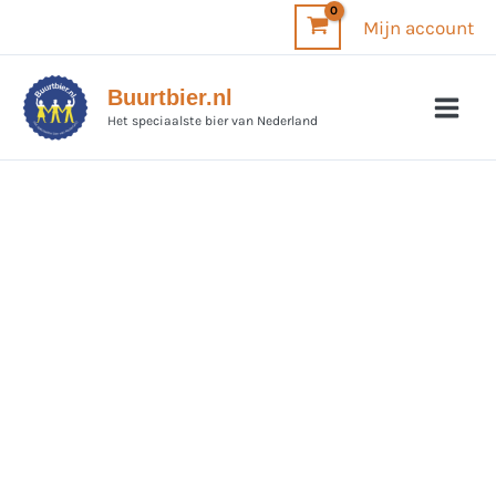
Ga
Mijn account
naar
de
Buurtbier.nl
inhoud
Het speciaalste bier van Nederland