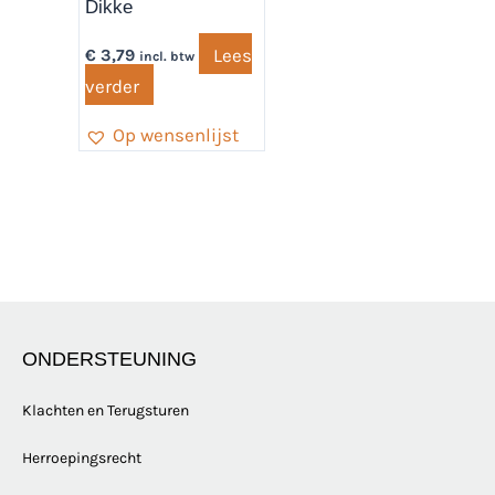
Dikke
Lees
€
3,79
incl. btw
verder
Op wensenlijst
ONDERSTEUNING
Klachten en Terugsturen
Herroepingsrecht