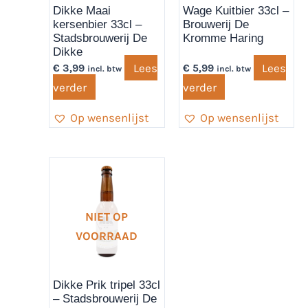
Dikke Maai
Wage Kuitbier 33cl –
kersenbier 33cl –
Brouwerij De
Stadsbrouwerij De
Kromme Haring
Dikke
Lees
Lees
€
3,99
€
5,99
incl. btw
incl. btw
verder
verder
Op wensenlijst
Op wensenlijst
NIET OP
VOORRAAD
Dikke Prik tripel 33cl
– Stadsbrouwerij De