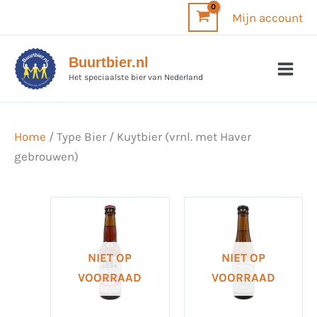
Ga
Mijn account
naar
de
Buurtbier.nl
inhoud
Het speciaalste bier van Nederland
Home
/ Type Bier / Kuytbier (vrnl. met Haver
gebrouwen)
NIET OP
NIET OP
VOORRAAD
VOORRAAD